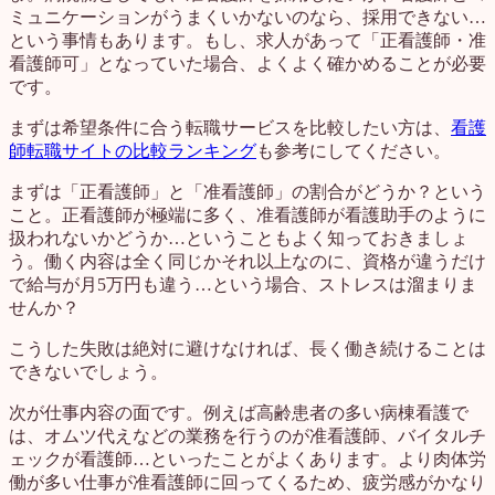
ミュニケーションがうまくいかないのなら、採用できない…
という事情もあります。もし、求人があって「正看護師・准
看護師可」となっていた場合、よくよく確かめることが必要
です。
まずは希望条件に合う転職サービスを比較したい方は、
看護
師転職サイトの比較ランキング
も参考にしてください。
まずは「正看護師」と「准看護師」の割合がどうか？という
こと。正看護師が極端に多く、准看護師が看護助手のように
扱われないかどうか…ということもよく知っておきましょ
う。働く内容は全く同じかそれ以上なのに、資格が違うだけ
で給与が月5万円も違う…という場合、ストレスは溜まりま
せんか？
こうした失敗は絶対に避けなければ、長く働き続けることは
できないでしょう。
次が仕事内容の面です。例えば高齢患者の多い病棟看護で
は、オムツ代えなどの業務を行うのが准看護師、バイタルチ
ェックが看護師…といったことがよくあります。より肉体労
働が多い仕事が准看護師に回ってくるため、疲労感がかなり